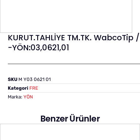
KURUT.TAHLİYE TM.TK. WabcoTip /
-YÖN:03,0621,01
SKU
M Y03 0621 01
Kategori
FRE
Marka:
YÖN
Benzer Ürünler