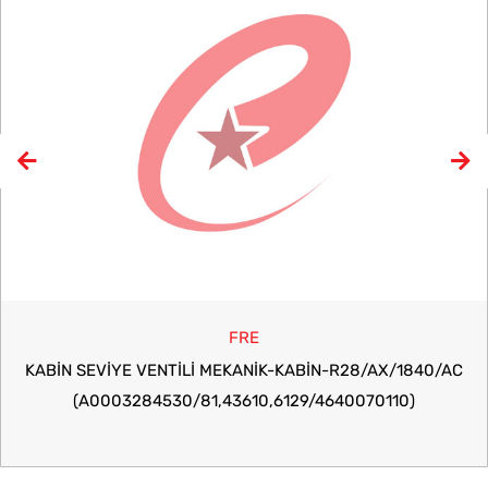
FRE
KABİN SEVİYE VENTİLİ MEKANIK-KABIN-R28/AX/1840/AC
(A0003284530/81,43610,6129/4640070110)