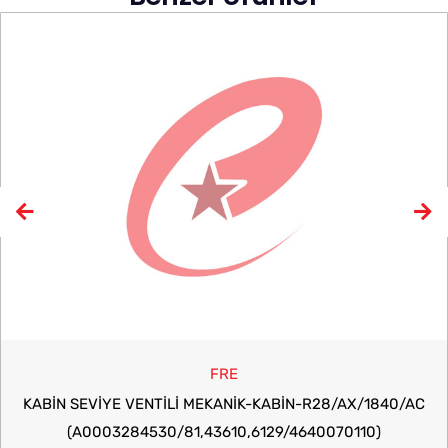
FRE
KABİN SEVİYE VENTİLİ MEKANIK-KABIN-R28/AX/1840/AC
(A0003284530/81,43610,6129/4640070110)