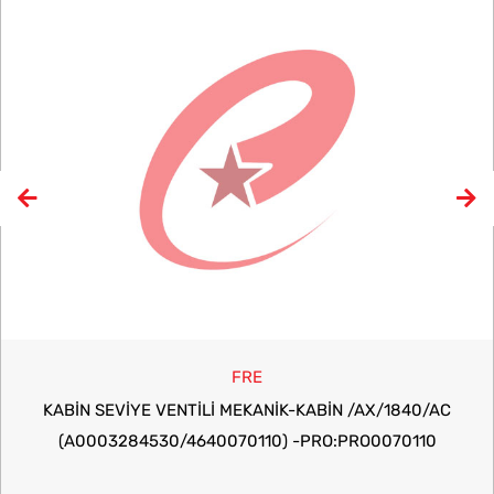
FRE
KABİN SEVİYE VENTİLİ MEKANIK-KABIN /AX/1840/AC
(A0003284530/4640070110) -PRO:PRO0070110